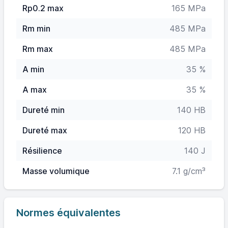
Rp0.2 max
165 MPa
Rm min
485 MPa
Rm max
485 MPa
A min
35 %
A max
35 %
Dureté min
140 HB
Dureté max
120 HB
Résilience
140 J
Masse volumique
7.1 g/cm³
Normes équivalentes