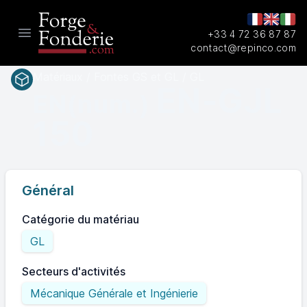
+33 4 72 36 87 87
Open main menu
contact@repinco.com
Matériaux / Fontes GS et GL / GL
EN-GJL
EN(num.)
150
Général
Catégorie du matériau
GL
Secteurs d'activités
Mécanique Générale et Ingénierie