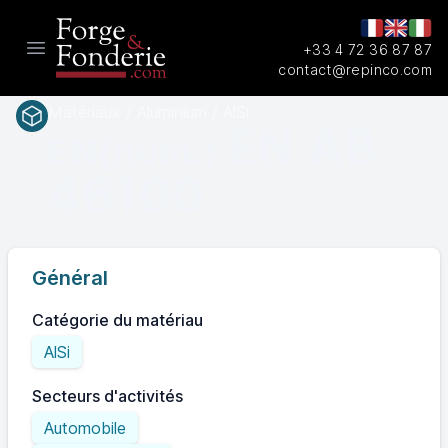
+33 4 72 36 87 87
Open main menu
contact@repinco.com
Matériaux / Aluminium / AlSi
EN AB
EN(num.)
46100
Général
Catégorie du matériau
AlSi
Secteurs d'activités
Automobile