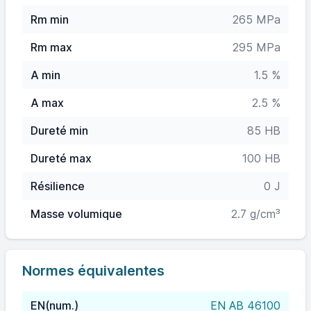
Rm min
265 MPa
Rm max
295 MPa
A min
1.5 %
A max
2.5 %
Dureté min
85 HB
Dureté max
100 HB
Résilience
0 J
Masse volumique
2.7 g/cm³
Normes équivalentes
EN(num.)
EN AB 46100