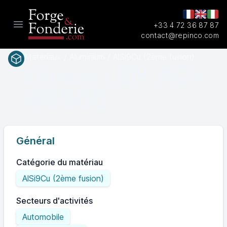
+33 4 72 36 87 87
Open main menu
contact@repinco.com
Matériaux / Aluminium / AlSi9Cu (2ème fusion)
EN AC-
EN(num.)
46500
Général
Catégorie du matériau
AlSi9Cu (2ème fusion)
Secteurs d'activités
Automobile