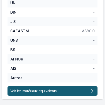
UNI
-
DIN
-
JIS
-
SAEASTM
A380.0
UNS
-
BS
-
AFNOR
-
AISI
-
Autres
-
Voir les matériaux équivalents