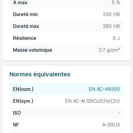
A max
5 %
Dureté min
230 HB
Dureté max
280 HB
Résilience
0 J
Masse volumique
2.7 g/cm³
Normes équivalentes
EN(num.)
EN AC-46500
EN(sym.)
EN AC-Al Si9Cu3(Fe)(Zn)
ISO
-
NF
A-S9U3