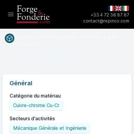
+33 4 72 36 87 87
Open main menu
contact@repinco.com
Matériaux / Cuivre et alliages de cuivre / Cuivre-
chrome Cu-Cr
OZ40
ISO
Général
Catégorie du matériau
Cuivre-chrome Cu-Cr
Secteurs d'activités
Mécanique Générale et Ingénierie