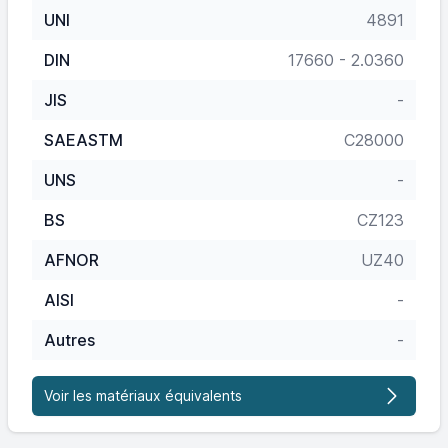
UNI
4891
DIN
17660 - 2.0360
JIS
-
SAEASTM
C28000
UNS
-
BS
CZ123
AFNOR
UZ40
AISI
-
Autres
-
Voir les matériaux équivalents