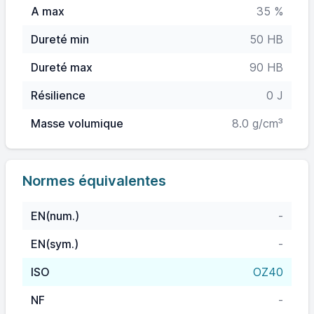
A max
35 %
Dureté min
50 HB
Dureté max
90 HB
Résilience
0 J
Masse volumique
8.0 g/cm³
Normes équivalentes
EN(num.)
-
EN(sym.)
-
ISO
OZ40
NF
-