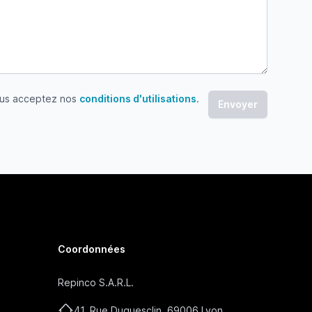
ous acceptez nos
conditions d'utilisations
.
 acceptez nos conditions d'utilisations
Coordonnées
Repinco S.A.R.L.
41, Rue Duguesclin, 69006 Lyon