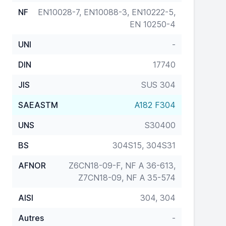
NF
EN10028-7, EN10088-3, EN10222-5,
EN 10250-4
UNI
-
DIN
17740
JIS
SUS 304
SAEASTM
A182 F304
UNS
S30400
BS
304S15, 304S31
AFNOR
Z6CN18-09-F, NF A 36-613,
Z7CN18-09, NF A 35-574
AISI
304, 304
Autres
-