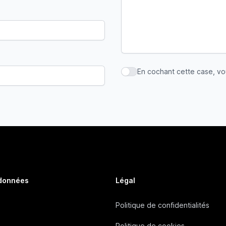
En cochant cette case, v
En cochant cette case, vous
 données
Légal
Politique de confidentialités
Politique de cookies