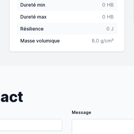
Dureté min
0 HB
Dureté max
0 HB
Résilience
0 J
Masse volumique
8.0 g/cm³
tact
Message