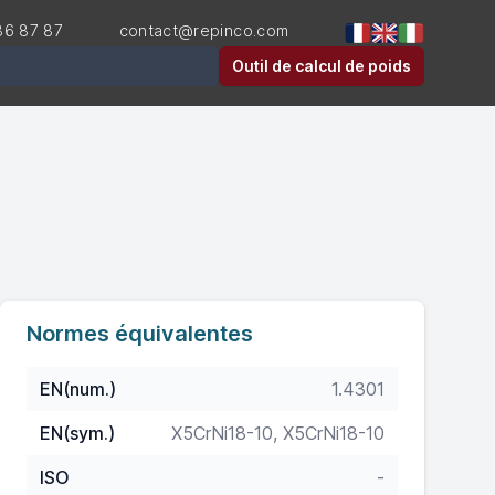
36 87 87
contact@repinco.com
er
Outil de calcul de poids
Normes équivalentes
EN(num.)
1.4301
EN(sym.)
X5CrNi18-10, X5CrNi18-10
ISO
-