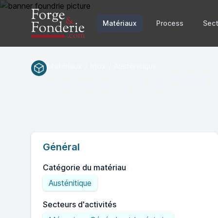
Matériaux
Process
Sect
Matériaux / Inox / Austénitique
1.4560
EN(num.)
Général
Catégorie du matériau
Austénitique
Secteurs d'activités