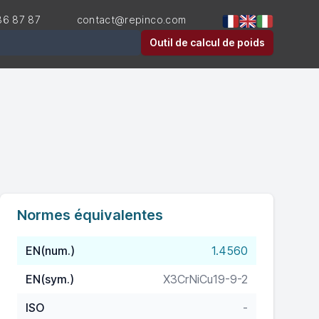
36 87 87
contact@repinco.com
er
Outil de calcul de poids
Normes équivalentes
EN(num.)
1.4560
EN(sym.)
X3CrNiCu19-9-2
ISO
-