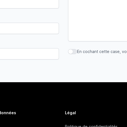
En cochant cette case, v
En cochant cette case, vous
 données
Légal
Politique de confidentialités