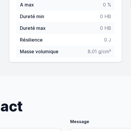
A max
0 %
Dureté min
0 HB
Dureté max
0 HB
Résilience
0 J
Masse volumique
8.01 g/cm³
tact
Message