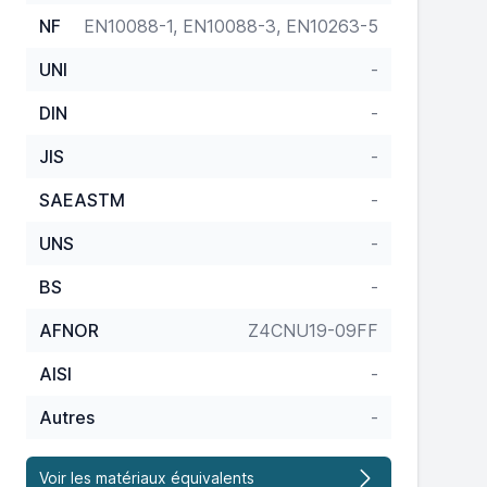
NF
EN10088-1, EN10088-3, EN10263-5
UNI
-
DIN
-
JIS
-
SAEASTM
-
UNS
-
BS
-
AFNOR
Z4CNU19-09FF
AISI
-
Autres
-
Voir les matériaux équivalents