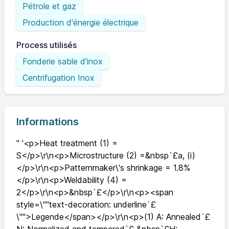
Pétrole et gaz
Production d'énergie électrique
Process utilisés
Fonderie sable d'inox
Centrifugation Inox
Informations
" '<p>Heat treatment (1) =
S</p>\r\n<p>Microstructure (2) =&nbsp`£a, (i)
</p>\r\n<p>Patternmaker\'s shrinkage = 1.8%
</p>\r\n<p>Weldability (4) =
2</p>\r\n<p>&nbsp`£</p>\r\n<p><span
style=\""text-decoration: underline`£
\"">Legende</span></p>\r\n<p>(1) A: Annealed`£