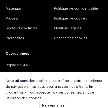
Matériaux
Politique de confidentialités
Process
Politique de cookies
Secteurs d'activités
Mentions légales
Partenaires
Gestion des cookies
Coordonnées
Repinco S.A.R.L.
41, Rue Duguesclin, 69006 Lyon (FRANCE)
Nous utilisons des cookies pour améliorer votre expérience
+33 4 72 36 87 87
de navigation, mais aussi pour analyser notre trafic. En
cliquant sur « Tout accepter », vous consentez à notre
contact@repinco.com
utilisation des cookies.
Personnaliser