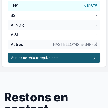
UNS
N10675
BS
-
AFNOR
-
AISI
-
Autres
HASTELLOY� B-3� (5)
Voir les matériaux équivalents
Restons en