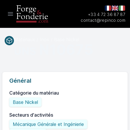
+33 4 72 36 87 87
Open main menu
contact@repinco.com
Matériaux / Inox / Base Nickel
N10675
UNS
Général
Catégorie du matériau
Base Nickel
Secteurs d'activités
Mécanique Générale et Ingénierie