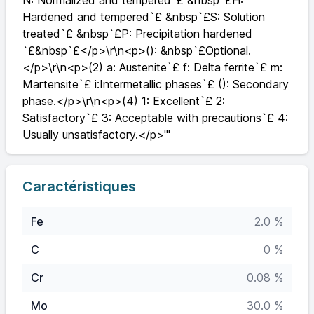
N: Normalized and tempered`£ &nbsp`£H:
Hardened and tempered`£ &nbsp`£S: Solution
treated`£ &nbsp`£P: Precipitation hardened
`£&nbsp`£</p>\r\n<p>(): &nbsp`£Optional.
</p>\r\n<p>(2) a: Austenite`£ f: Delta ferrite`£ m:
Martensite`£ i:Intermetallic phases`£ (): Secondary
phase.</p>\r\n<p>(4) 1: Excellent`£ 2:
Satisfactory`£ 3: Acceptable with precautions`£ 4:
Usually unsatisfactory.</p>'"
Caractéristiques
Fe
2.0 %
C
0 %
Cr
0.08 %
Mo
30.0 %