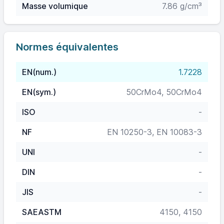
Masse volumique
7.86 g/cm³
Normes équivalentes
EN(num.)
1.7228
EN(sym.)
50CrMo4, 50CrMo4
ISO
-
NF
EN 10250-3, EN 10083-3
UNI
-
DIN
-
JIS
-
SAEASTM
4150, 4150