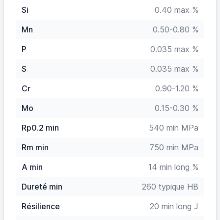
Si
0.40 max %
Mn
0.50-0.80 %
P
0.035 max %
S
0.035 max %
Cr
0.90-1.20 %
Mo
0.15-0.30 %
Rp0.2 min
540 min MPa
Rm min
750 min MPa
A min
14 min long %
Dureté min
260 typique HB
Résilience
20 min long J