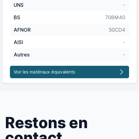
UNS
-
BS
708M40
AFNOR
50CD4
AISI
-
Autres
-
Voir les matériaux équivalents
Restons en
contact