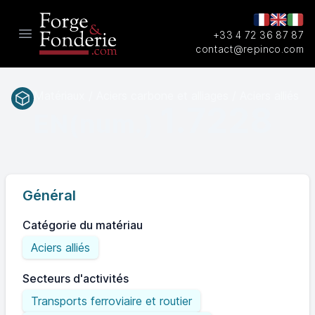
+33 4 72 36 87 87
Open main menu
contact@repinco.com
Matériaux / Aciers carbone et alliages / Aciers alliés
1.7228
EN(num.)
Général
Catégorie du matériau
Aciers alliés
Secteurs d'activités
Transports ferroviaire et routier