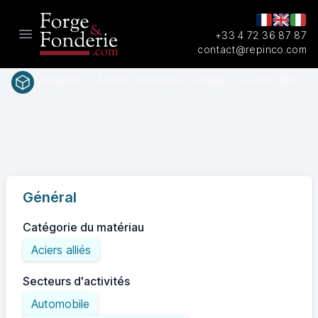
+33 4 72 36 87 87
Open main menu
contact@repinco.com
Matériaux / Aciers carbone et alliages / Aciers alliés
A322
SAEASTM
4340
Général
Catégorie du matériau
Aciers alliés
Secteurs d'activités
Automobile