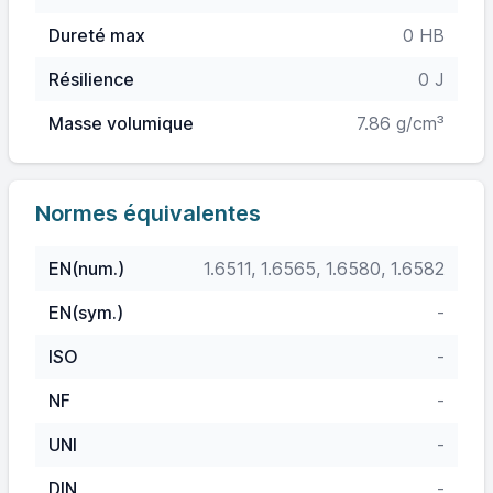
Dureté max
0 HB
Résilience
0 J
Masse volumique
7.86 g/cm³
Normes équivalentes
EN(num.)
1.6511, 1.6565, 1.6580, 1.6582
EN(sym.)
-
ISO
-
NF
-
UNI
-
DIN
-