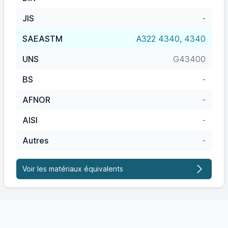
JIS
-
SAEASTM
A322 4340, 4340
UNS
G43400
BS
-
AFNOR
-
AISI
-
Autres
-
Voir les matériaux équivalents