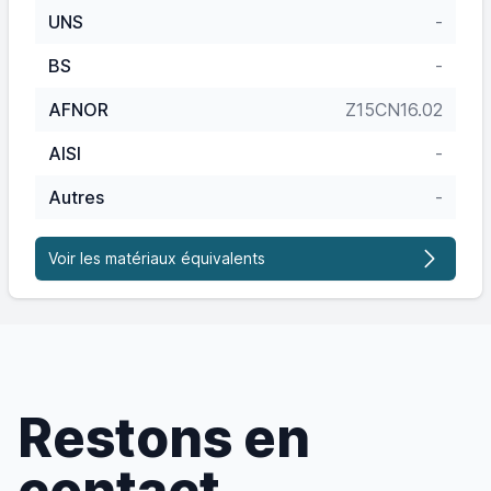
UNS
-
BS
-
AFNOR
Z15CN16.02
AISI
-
Autres
-
Voir les matériaux équivalents
Restons en
contact