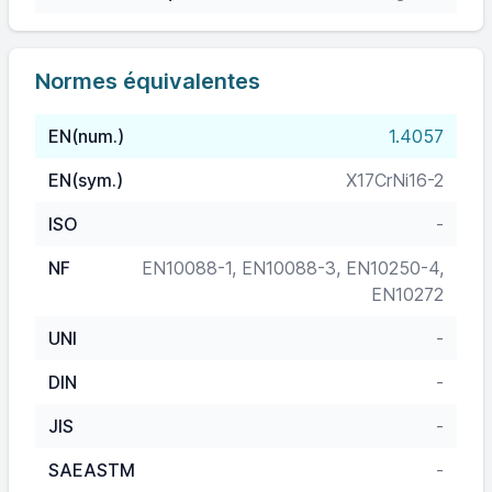
Normes équivalentes
EN(num.)
1.4057
EN(sym.)
X17CrNi16-2
ISO
-
NF
EN10088-1, EN10088-3, EN10250-4,
EN10272
UNI
-
DIN
-
JIS
-
SAEASTM
-