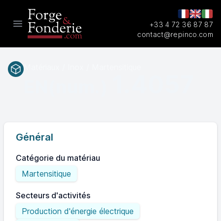
+33 4 72 36 87 87
Open main menu
contact@repinco.com
Matériaux / Inox / Martensitique
1.4057
EN(num.)
Général
Catégorie du matériau
Martensitique
Secteurs d'activités
Production d'énergie électrique