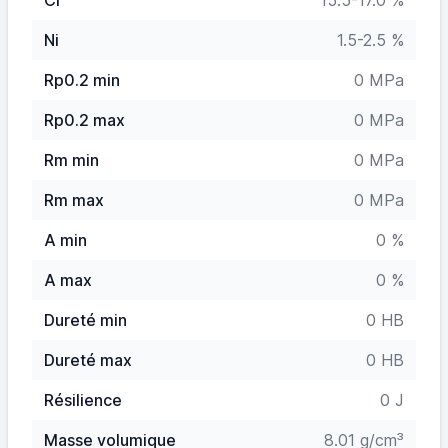
Cr
15.5-17.0 %
Ni
1.5-2.5 %
Rp0.2 min
0 MPa
Rp0.2 max
0 MPa
Rm min
0 MPa
Rm max
0 MPa
A min
0 %
A max
0 %
Dureté min
0 HB
Dureté max
0 HB
Résilience
0 J
Masse volumique
8.01 g/cm³