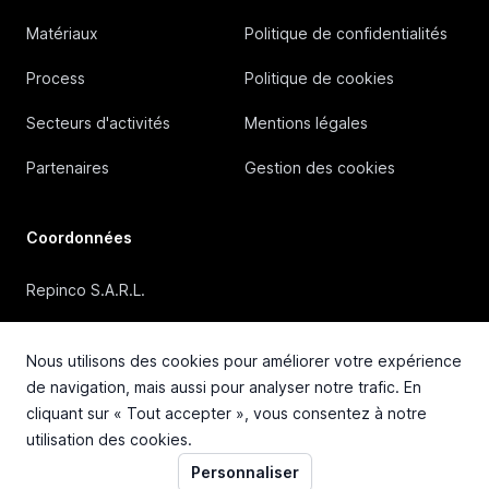
Matériaux
Politique de confidentialités
Process
Politique de cookies
Secteurs d'activités
Mentions légales
Partenaires
Gestion des cookies
Coordonnées
Repinco S.A.R.L.
41, Rue Duguesclin, 69006 Lyon (FRANCE)
Nous utilisons des cookies pour améliorer votre expérience
+33 4 72 36 87 87
de navigation, mais aussi pour analyser notre trafic. En
cliquant sur « Tout accepter », vous consentez à notre
contact@repinco.com
utilisation des cookies.
Personnaliser