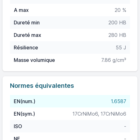
A max
20 %
Dureté min
200 HB
Dureté max
280 HB
Résilience
55 J
Masse volumique
7.86 g/cm³
Normes équivalentes
EN(num.)
1.6587
EN(sym.)
17CrNiMo6, 17CrNiMo6
ISO
-
NF
-