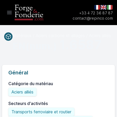
+33 4 72 36 87 87
Open main menu
contact@repinco.com
Matériaux / Aciers carbone et alliages / Aciers alliés
1.6587
EN(num.)
Général
Catégorie du matériau
Aciers alliés
Secteurs d'activités
Transports ferroviaire et routier