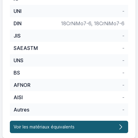
UNI
-
DIN
18CrNiMo7-6, 18CrNiMo7-6
JIS
-
SAEASTM
-
UNS
-
BS
-
AFNOR
-
AISI
-
Autres
-
Voir les matériaux équivalents