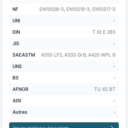
NF
EN10028-3, EN10216-3, EN10217-3
UNI
-
DIN
T St E 285
JIS
-
SAEASTM
A350 LF2, A333 Gr.6, A420 WPL 6
UNS
-
BS
-
AFNOR
TU 42 BT
AISI
-
Autres
-
Voir les matériaux équivalents