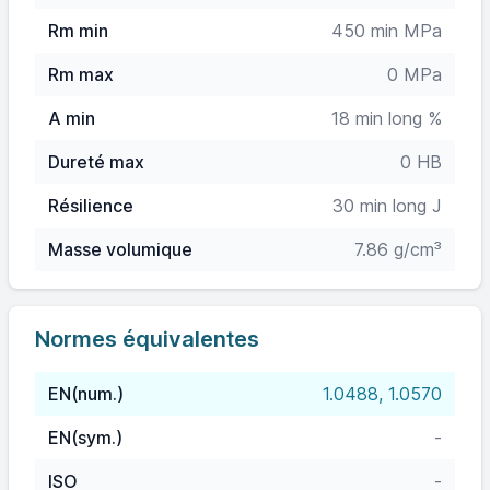
Rm min
450 min MPa
Rm max
0 MPa
A min
18 min long %
Dureté max
0 HB
Résilience
30 min long J
Masse volumique
7.86 g/cm³
Normes équivalentes
EN(num.)
1.0488, 1.0570
EN(sym.)
-
ISO
-