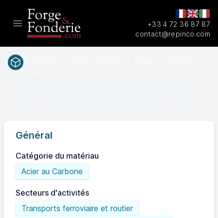
+33 4 72 36 87 87
Open main menu
contact@repinco.com
Matériaux / Aciers carbone et alliages / Acier au
Carbone
1.0570
EN(num.)
Général
Catégorie du matériau
Acier au Carbone
Secteurs d'activités
Transports ferroviaire et routier