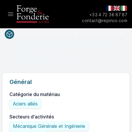
+33 4 72 36 87 87
Open main menu
contact@repinco.com
Matériaux / Aciers carbone et alliages / Aciers alliés
A182
SAEASTM
F22 cl.1-3
Général
Catégorie du matériau
Aciers alliés
Secteurs d'activités
Mécanique Générale et Ingénierie