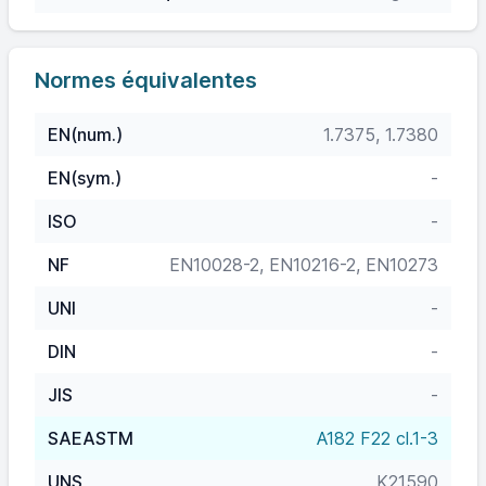
Normes équivalentes
EN(num.)
1.7375, 1.7380
EN(sym.)
-
ISO
-
NF
EN10028-2, EN10216-2, EN10273
UNI
-
DIN
-
JIS
-
SAEASTM
A182 F22 cl.1-3
UNS
K21590