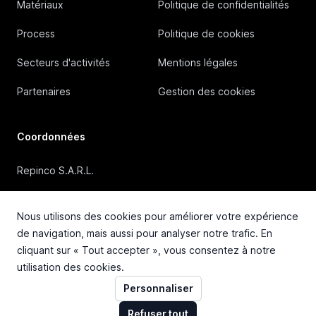
Matériaux
Politique de confidentialités
Process
Politique de cookies
Secteurs d'activités
Mentions légales
Partenaires
Gestion des cookies
Coordonnées
Repinco S.A.R.L.
41, Rue Duguesclin, 69006 Lyon (FRANCE)
Nous utilisons des cookies pour améliorer votre expérience
+33 4 72 36 87 87
de navigation, mais aussi pour analyser notre trafic. En
cliquant sur « Tout accepter », vous consentez à notre
contact@repinco.com
utilisation des cookies.
Personnaliser
Refuser tout