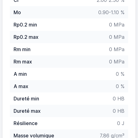
Cr
2.00-2.50 %
Mo
0.90-1.10 %
Rp0.2 min
0 MPa
Rp0.2 max
0 MPa
Rm min
0 MPa
Rm max
0 MPa
A min
0 %
A max
0 %
Dureté min
0 HB
Dureté max
0 HB
Résilience
0 J
Masse volumique
7.86 g/cm³