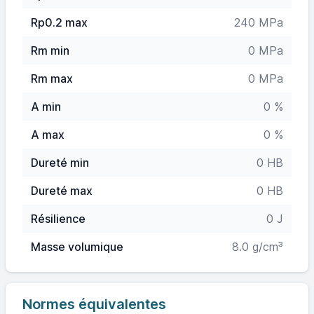
Rp0.2 max
240 MPa
Rm min
0 MPa
Rm max
0 MPa
A min
0 %
A max
0 %
Dureté min
0 HB
Dureté max
0 HB
Résilience
0 J
Masse volumique
8.0 g/cm³
Normes équivalentes