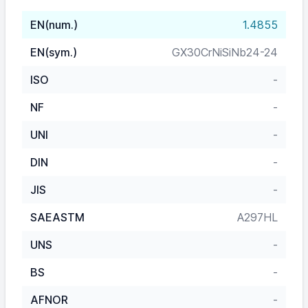
EN(num.)
1.4855
EN(sym.)
GX30CrNiSiNb24-24
ISO
-
NF
-
UNI
-
DIN
-
JIS
-
SAEASTM
A297HL
UNS
-
BS
-
AFNOR
-