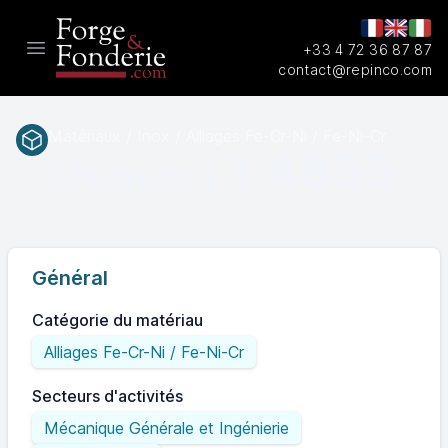
+33 4 72 36 87 87
Open main menu
contact@repinco.com
Matériaux / Inox / Alliages Fe-Cr-Ni / Fe-Ni-Cr
1.4855
EN(num.)
Général
Catégorie du matériau
Alliages Fe-Cr-Ni / Fe-Ni-Cr
Secteurs d'activités
Mécanique Générale et Ingénierie