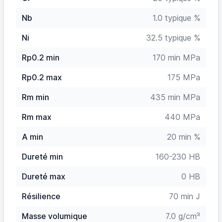
Nb
1.0 typique %
Ni
32.5 typique %
Rp0.2 min
170 min MPa
Rp0.2 max
175 MPa
Rm min
435 min MPa
Rm max
440 MPa
A min
20 min %
Dureté min
160-230 HB
Dureté max
0 HB
Résilience
70 min J
Masse volumique
7.0 g/cm³