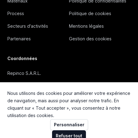
Matériaux
Politique de confidentialités
Process
Politique de cookies
Secteurs d'activités
Mentions légales
Partenaires
Gestion des cookies
Coordonnées
Repinco S.A.R.L.
41, Rue Duguesclin, 69006 Lyon (FRANCE)
Nous utilisons des cookies pour améliorer votre expérience
+33 4 72 36 87 87
de navigation, mais aussi pour analyser notre trafic. En
cliquant sur « Tout accepter », vous consentez à notre
contact@repinco.com
utilisation des cookies.
Personnaliser
Refuser tout