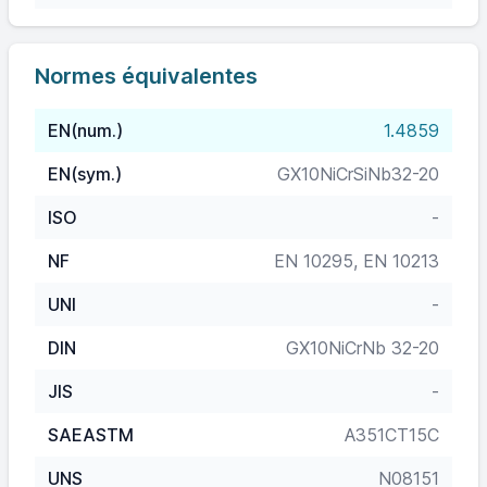
Normes équivalentes
EN(num.)
1.4859
EN(sym.)
GX10NiCrSiNb32-20
ISO
-
NF
EN 10295, EN 10213
UNI
-
DIN
GX10NiCrNb 32-20
JIS
-
SAEASTM
A351CT15C
UNS
N08151