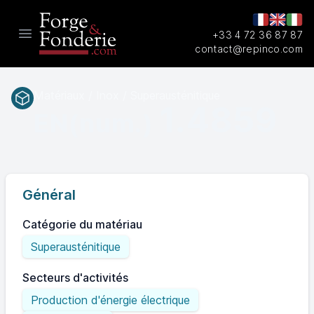
+33 4 72 36 87 87
Open main menu
contact@repinco.com
Matériaux / Inox / Superausténitique
1.4859
EN(num.)
Général
Catégorie du matériau
Superausténitique
Secteurs d'activités
Production d'énergie électrique