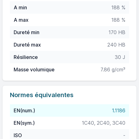
A min
188 %
A max
188 %
Dureté min
170 HB
Dureté max
240 HB
Résilience
30 J
Masse volumique
7.86 g/cm³
Normes équivalentes
EN(num.)
1.1186
EN(sym.)
1C40, 2C40, 3C40
ISO
-