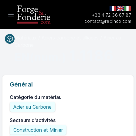
+33 4 72 36 87 87
Open main menu
contact@repinco.com
Matériaux / Aciers carbone et alliages / Acier au
Carbone
1.1186
EN(num.)
Général
Catégorie du matériau
Acier au Carbone
Secteurs d'activités
Construction et Minier