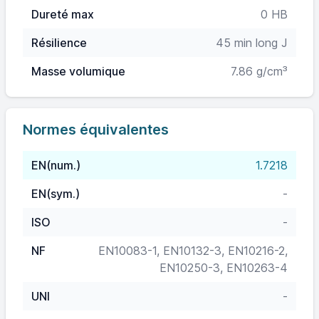
Dureté max
0 HB
Résilience
45 min long J
Masse volumique
7.86 g/cm³
Normes équivalentes
EN(num.)
1.7218
EN(sym.)
-
ISO
-
NF
EN10083-1, EN10132-3, EN10216-2,
EN10250-3, EN10263-4
UNI
-