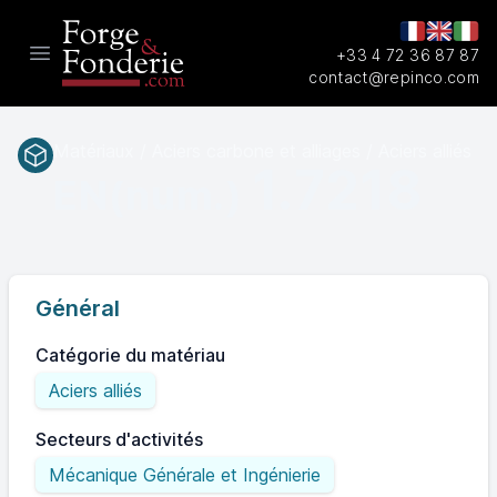
+33 4 72 36 87 87
Open main menu
contact@repinco.com
Matériaux / Aciers carbone et alliages / Aciers alliés
1.7218
EN(num.)
Général
Catégorie du matériau
Aciers alliés
Secteurs d'activités
Mécanique Générale et Ingénierie