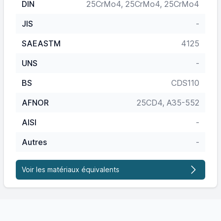
DIN
25CrMo4, 25CrMo4, 25CrMo4
JIS
-
SAEASTM
4125
UNS
-
BS
CDS110
AFNOR
25CD4, A35-552
AISI
-
Autres
-
Voir les matériaux équivalents