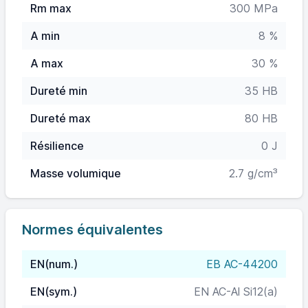
Rm max
300 MPa
A min
8 %
A max
30 %
Dureté min
35 HB
Dureté max
80 HB
Résilience
0 J
Masse volumique
2.7 g/cm³
Normes équivalentes
EN(num.)
EB AC-44200
EN(sym.)
EN AC-Al Si12(a)