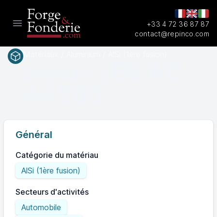
+33 4 72 36 87 87
Open main menu
contact@repinco.com
Matériaux / Aluminium / AlSi (1ère fusion)
EB AC-
EN(num.)
44200
Général
Catégorie du matériau
AlSi (1ère fusion)
Secteurs d'activités
Automobile