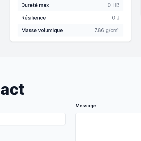
Dureté max
0 HB
Résilience
0 J
Masse volumique
7.86 g/cm³
tact
Message