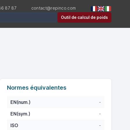
36 87 87
contact@repinco.com
er
Outil de calcul de poids
Normes équivalentes
EN(num.)
-
EN(sym.)
-
ISO
-