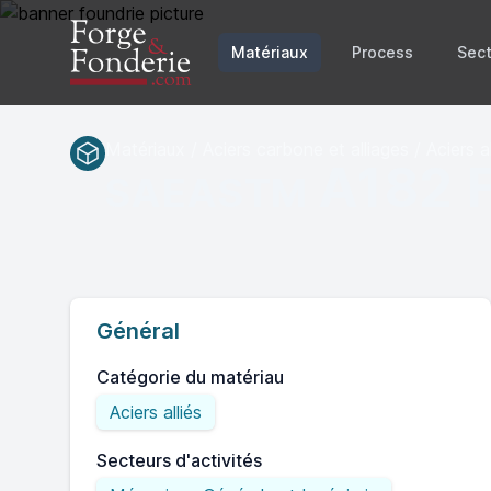
Matériaux
Process
Sect
Matériaux / Aciers carbone et alliages / Aciers al
A182 F
SAEASTM
Général
Catégorie du matériau
Aciers alliés
Secteurs d'activités