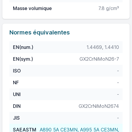
Masse volumique
7.8 g/cm³
Normes équivalentes
EN(num.)
1.4469, 1.4410
EN(sym.)
GX2CrNiMoN26-7
ISO
-
NF
-
UNI
-
DIN
GX2CrNiMoN2674
JIS
-
SAEASTM
A890 5A CE3MN, A995 5A CE3MN,