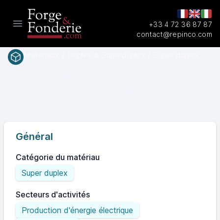
+33 4 72 36 87 87
Open main menu
contact@repinco.com
Matériaux / Duplex & Superduplex / Super duplex
A890
SAEASTM
5A CE3MN
Général
Catégorie du matériau
Super duplex
Secteurs d'activités
Production d'énergie électrique