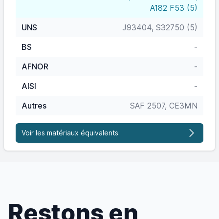
A182 F53 (5)
UNS
J93404, S32750 (5)
BS
-
AFNOR
-
AISI
-
Autres
SAF 2507, CE3MN
Voir les matériaux équivalents
Restons en