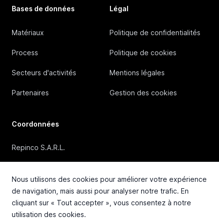
Bases de données
Légal
Matériaux
Politique de confidentialités
Process
Politique de cookies
Secteurs d'activités
Mentions légales
Partenaires
Gestion des cookies
Coordonnées
Repinco S.A.R.L.
41, Rue Duguesclin, 69006 Lyon (FRANCE)
Nous utilisons des cookies pour améliorer votre expérience
+33 4 72 36 87 87
de navigation, mais aussi pour analyser notre trafic. En
cliquant sur « Tout accepter », vous consentez à notre
contact@repinco.com
utilisation des cookies.