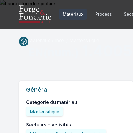
Matériaux
Process
Sect
Matériaux / Inox / Martensitique
1.4005
EN(num.)
Général
Catégorie du matériau
Martensitique
Secteurs d'activités