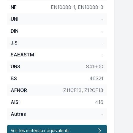
NF
EN10088-1, EN10088-3
UNI
-
DIN
-
JIS
-
SAEASTM
-
UNS
S41600
BS
46S21
AFNOR
Z11CF13, Z12CF13
AISI
416
Autres
-
Voir les matériaux équivalents