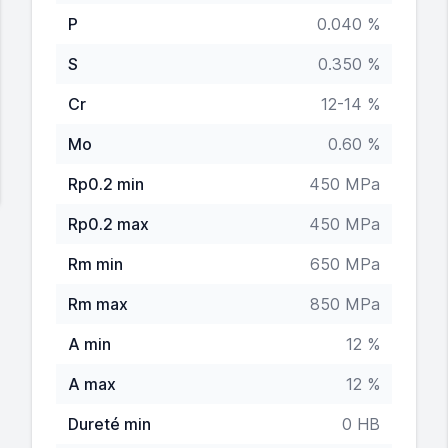
P
0.040 %
S
0.350 %
Cr
12-14 %
Mo
0.60 %
Rp0.2 min
450 MPa
Rp0.2 max
450 MPa
Rm min
650 MPa
Rm max
850 MPa
A min
12 %
A max
12 %
Dureté min
0 HB