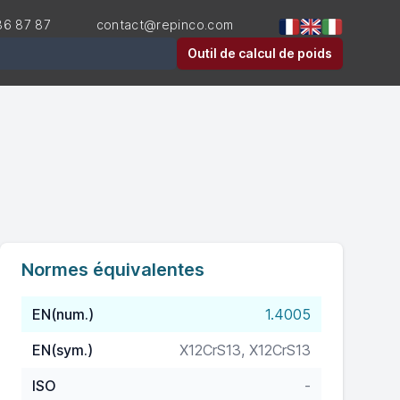
36 87 87
contact@repinco.com
er
Outil de calcul de poids
Normes équivalentes
EN(num.)
1.4005
EN(sym.)
X12CrS13, X12CrS13
ISO
-