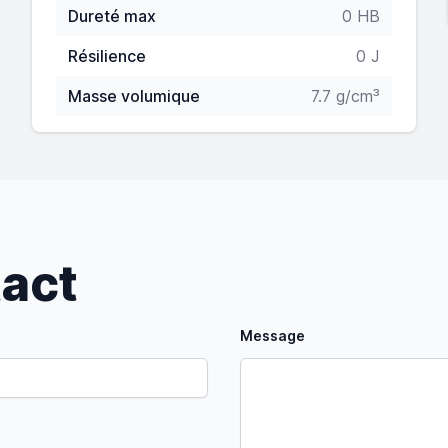
Dureté max
0 HB
Résilience
0 J
Masse volumique
7.7 g/cm³
tact
Message