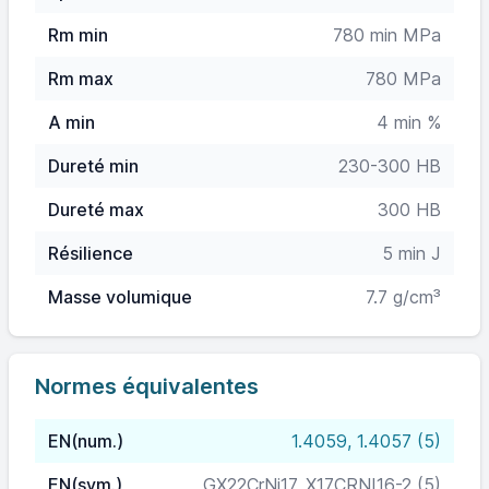
Rm min
780 min MPa
Rm max
780 MPa
A min
4 min %
Dureté min
230-300 HB
Dureté max
300 HB
Résilience
5 min J
Masse volumique
7.7 g/cm³
Normes équivalentes
EN(num.)
1.4059, 1.4057 (5)
EN(sym.)
GX22CrNi17, X17CRNI16-2 (5)