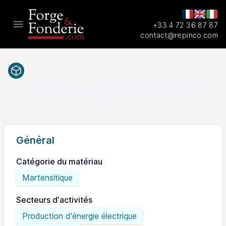
+33 4 72 36 87 87
Open main menu
contact@repinco.com
Matériaux / Inox / Martensitique
1.4059
EN(num.)
Général
Catégorie du matériau
Martensitique
Secteurs d'activités
Production d'énergie électrique