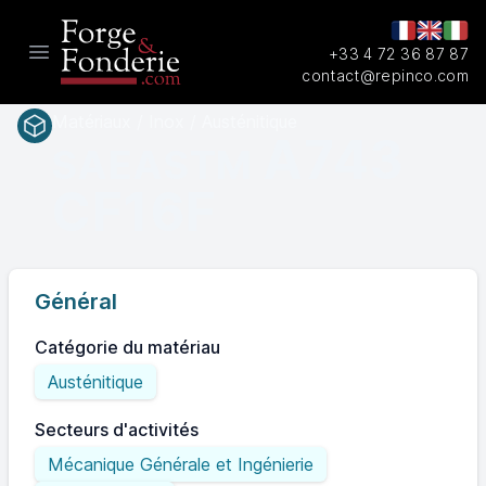
+33 4 72 36 87 87
Open main menu
contact@repinco.com
Matériaux / Inox / Austénitique
A743
SAEASTM
CF16F
Général
Catégorie du matériau
Austénitique
Secteurs d'activités
Mécanique Générale et Ingénierie