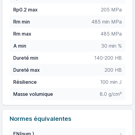
Rp0.2 max
205 MPa
Rm min
485 min MPa
Rm max
485 MPa
A min
30 min %
Dureté min
140-200 HB
Dureté max
200 HB
Résilience
100 min J
Masse volumique
8.0 g/cm³
Normes équivalentes
EN(num.)
-