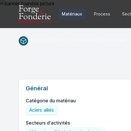
Matériaux
Process
Sect
Matériaux / Aciers carbone et alliages / Aciers al
1.7375
EN(num.)
Général
Catégorie du matériau
Aciers alliés
Secteurs d'activités