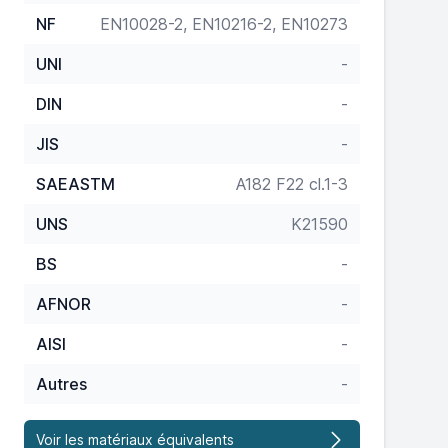
NF
EN10028-2, EN10216-2, EN10273
UNI
-
DIN
-
JIS
-
SAEASTM
A182 F22 cl.1-3
UNS
K21590
BS
-
AFNOR
-
AISI
-
Autres
-
Voir les matériaux équivalents