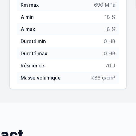
Rm max
690 MPa
A min
18 %
A max
18 %
Dureté min
0 HB
Dureté max
0 HB
Résilience
70 J
Masse volumique
7.86 g/cm³
tact