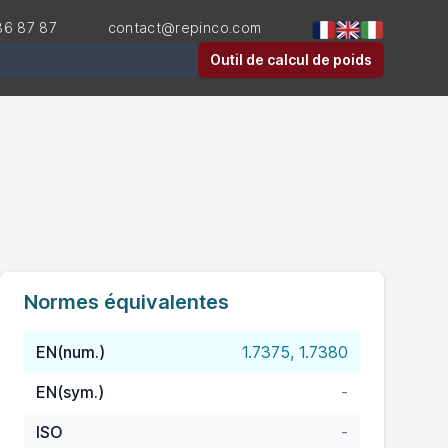
36 87 87
contact@repinco.com
er
Outil de calcul de poids
Normes équivalentes
EN(num.)
1.7375, 1.7380
EN(sym.)
-
ISO
-