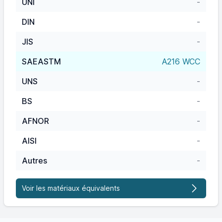
UNI
-
DIN
-
JIS
-
SAEASTM
A216 WCC
UNS
-
BS
-
AFNOR
-
AISI
-
Autres
-
Voir les matériaux équivalents