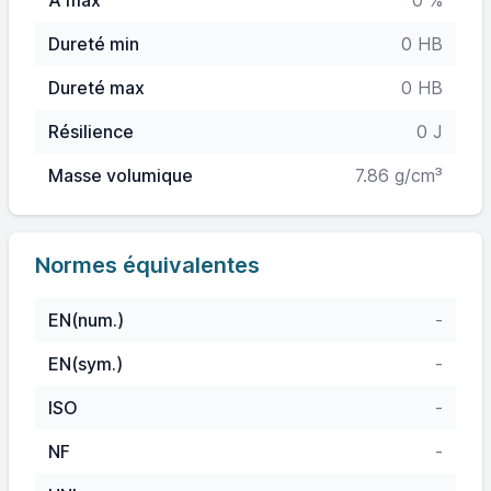
A max
0 %
Dureté min
0 HB
Dureté max
0 HB
Résilience
0 J
Masse volumique
7.86 g/cm³
Normes équivalentes
EN(num.)
-
EN(sym.)
-
ISO
-
NF
-