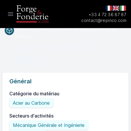
+33 4 72 36 87 87
Open main menu
contact@repinco.com
Matériaux / Aciers carbone et alliages / Acier au
Carbone
A216
SAEASTM
WCC
Général
Catégorie du matériau
Acier au Carbone
Secteurs d'activités
Mécanique Générale et Ingénierie