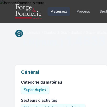
Matériaux
Process
Sect
Matériaux / Duplex & Superduplex / Super duple
1.4833
EN(num.)
Général
Catégorie du matériau
Super duplex
Secteurs d'activités