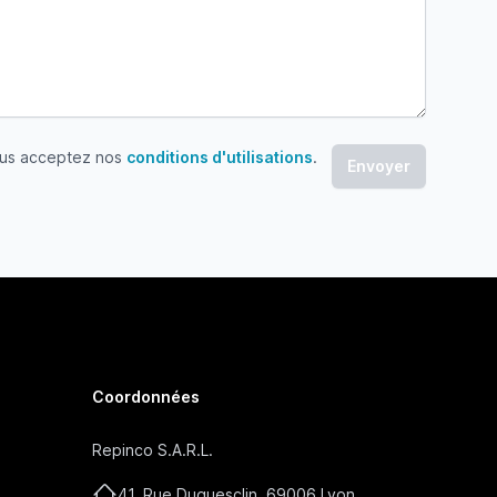
ous acceptez nos
conditions d'utilisations
.
 acceptez nos conditions d'utilisations
Coordonnées
Repinco S.A.R.L.
41, Rue Duguesclin, 69006 Lyon