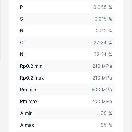
P
0.045 %
S
0.015 %
N
0.110 %
Cr
22-24 %
Ni
12-14 %
Rp0.2 min
210 MPa
Rp0.2 max
210 MPa
Rm min
500 MPa
Rm max
700 MPa
A min
35 %
A max
35 %