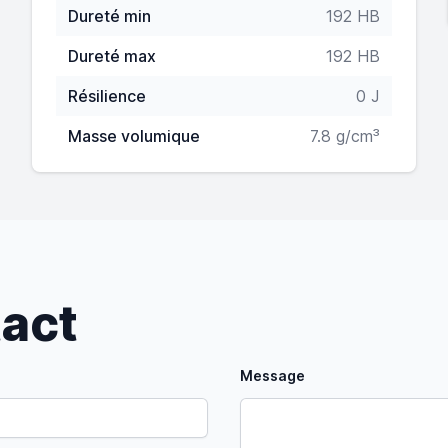
Dureté min
192 HB
Dureté max
192 HB
Résilience
0 J
Masse volumique
7.8 g/cm³
tact
Message