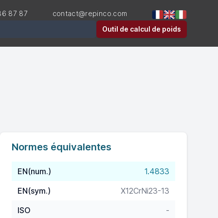
36 87 87
contact@repinco.com
er
Outil de calcul de poids
Normes équivalentes
EN(num.)
1.4833
EN(sym.)
X12CrNi23-13
ISO
-