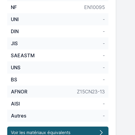
NF
EN10095
UNI
-
DIN
-
JIS
-
SAEASTM
-
UNS
-
BS
-
AFNOR
Z15CN23-13
AISI
-
Autres
-
Voir les matériaux équivalents