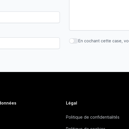
En cochant cette case, v
En cochant cette case, vous
 données
Légal
Politique de confidentialités
Politique de cookies