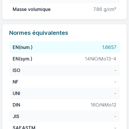
Masse volumique
7.86 g/cm³
Normes équivalentes
EN(num.)
1.6657
EN(sym.)
14NiCrMo13-4
ISO
-
NF
-
UNI
-
DIN
16CrNiMo12
JIS
-
SAEASTM
-