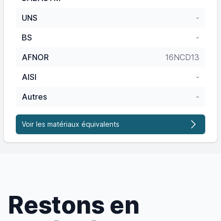
UNS
-
BS
-
AFNOR
16NCD13
AISI
-
Autres
-
Voir les matériaux équivalents
Restons en