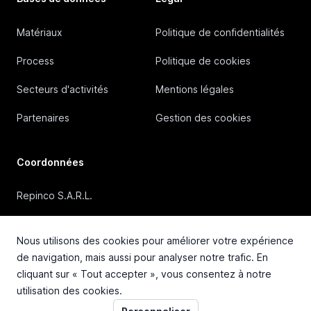
Matériaux
Politique de confidentialités
Process
Politique de cookies
Secteurs d'activités
Mentions légales
Partenaires
Gestion des cookies
Coordonnées
Repinco S.A.R.L.
41, Rue Duguesclin, 69006 Lyon (FRANCE)
Nous utilisons des cookies pour améliorer votre expérience
+33 4 72 36 87 87
de navigation, mais aussi pour analyser notre trafic. En
cliquant sur « Tout accepter », vous consentez à notre
contact@repinco.com
utilisation des cookies.