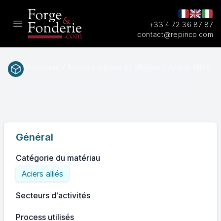
+33 4 72 36 87 87
Open main menu
contact@repinco.com
Matériaux / Aciers carbone et alliages / Aciers alliés
1.6657
EN(num.)
Général
Catégorie du matériau
Aciers alliés
Secteurs d'activités
Process utilisés