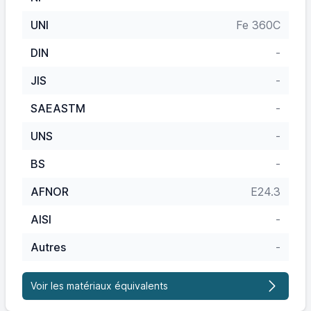
UNI
Fe 360C
DIN
-
JIS
-
SAEASTM
-
UNS
-
BS
-
AFNOR
E24.3
AISI
-
Autres
-
Voir les matériaux équivalents