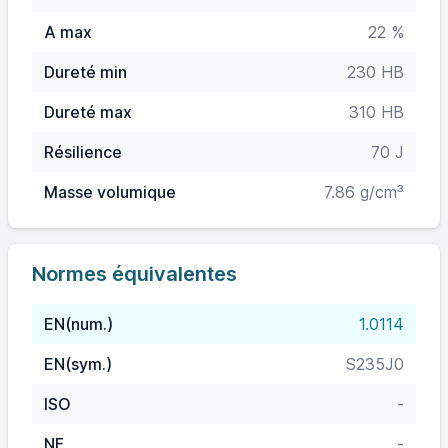
A max
22 %
Dureté min
230 HB
Dureté max
310 HB
Résilience
70 J
Masse volumique
7.86 g/cm³
Normes équivalentes
EN(num.)
1.0114
EN(sym.)
S235J0
ISO
-
NF
-