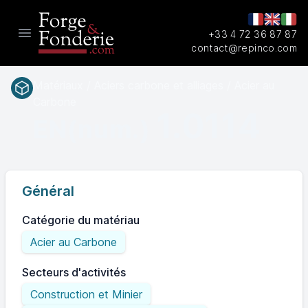
+33 4 72 36 87 87
Open main menu
contact@repinco.com
Matériaux / Aciers carbone et alliages / Acier au
Carbone
1.0114
EN(num.)
Général
Catégorie du matériau
Acier au Carbone
Secteurs d'activités
Construction et Minier