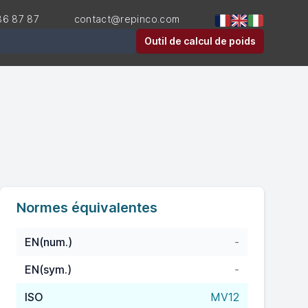
36 87 87
contact@repinco.com
er
Outil de calcul de poids
Normes équivalentes
EN(num.)
-
EN(sym.)
-
ISO
MV12