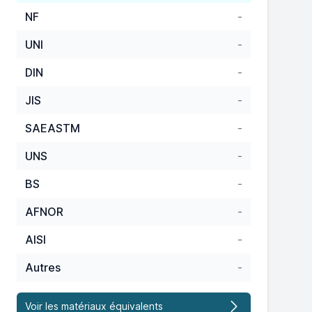
NF
-
UNI
-
DIN
-
JIS
-
SAEASTM
-
UNS
-
BS
-
AFNOR
-
AISI
-
Autres
-
Voir les matériaux équivalents