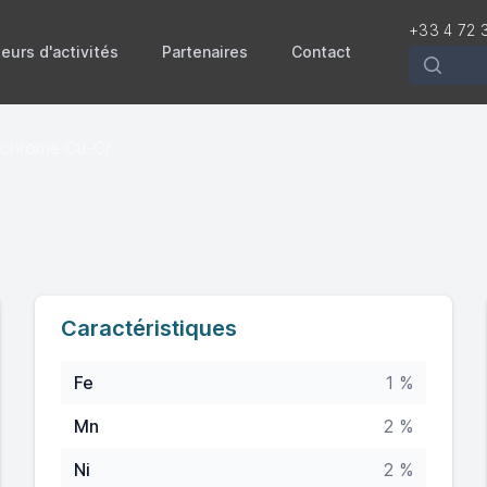
+33 4 72 
eurs d'activités
Partenaires
Contact
Recherch
e-chrome Cu-Cr
Caractéristiques
Fe
1 %
Mn
2 %
Ni
2 %