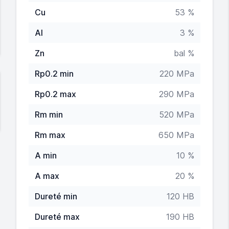
Cu
53 %
Al
3 %
Zn
bal %
Rp0.2 min
220 MPa
Rp0.2 max
290 MPa
Rm min
520 MPa
Rm max
650 MPa
A min
10 %
A max
20 %
Dureté min
120 HB
Dureté max
190 HB