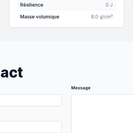
Résilience
0 J
Masse volumique
8.0 g/cm³
tact
Message