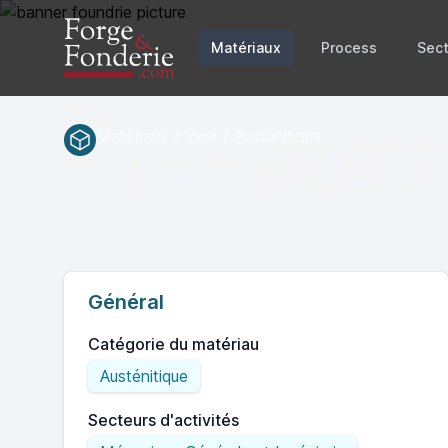
Matériaux
Process
Sect
Matériaux / Inox / Austénitique
1.4310
EN(num.)
Général
Catégorie du matériau
Austénitique
Secteurs d'activités