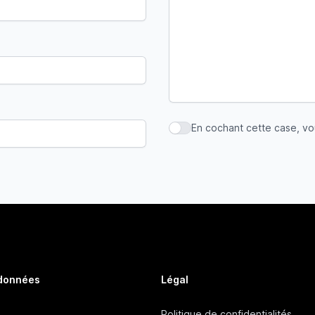
En cochant cette case, v
En cochant cette case, vous
 données
Légal
Politique de confidentialités