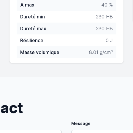
A max
40 %
Dureté min
230 HB
Dureté max
230 HB
Résilience
0 J
Masse volumique
8.01 g/cm³
tact
Message