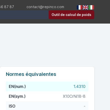
36 87 87
contact@repinco.com
er
Outil de calcul de poids
Normes équivalentes
EN(num.)
1.4310
EN(sym.)
X10CrNi18-8
ISO
-