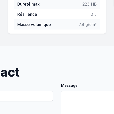
Dureté max
223 HB
Résilience
0 J
Masse volumique
7.8 g/cm³
tact
Message