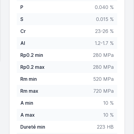
P
0.040 %
S
0.015 %
Cr
23-26 %
Al
1.2-1.7 %
Rp0.2 min
280 MPa
Rp0.2 max
280 MPa
Rm min
520 MPa
Rm max
720 MPa
A min
10 %
A max
10 %
Dureté min
223 HB