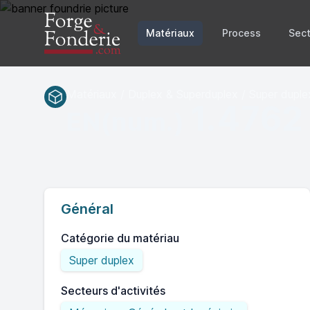
Matériaux
Process
Sect
Matériaux / Duplex & Superduplex / Super duple
1.4762
EN(num.)
Général
Catégorie du matériau
Super duplex
Secteurs d'activités