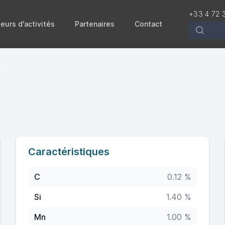
+33 4 72 
eurs d'activités
Partenaires
Contact
Recherch
x
Caractéristiques
C
0.12 %
Si
1.40 %
Mn
1.00 %