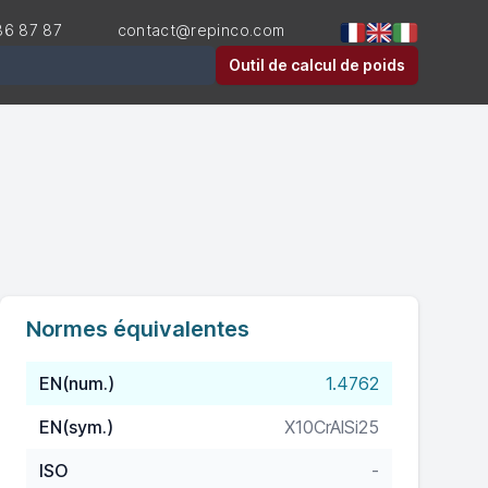
36 87 87
contact@repinco.com
er
Outil de calcul de poids
Normes équivalentes
EN(num.)
1.4762
EN(sym.)
X10CrAlSi25
ISO
-