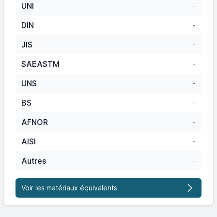
UNI
-
DIN
-
JIS
-
SAEASTM
-
UNS
-
BS
-
AFNOR
-
AISI
-
Autres
-
Voir les matériaux équivalents