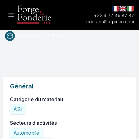
+33 4 72 36 87 87
Open main menu
contact@repinco.com
Matériaux / Aluminium / AlSi
EN AC-
EN(num.)
44400
Général
Catégorie du matériau
AlSi
Secteurs d'activités
Automobile