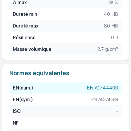
A max
19 %
Dureté min
40 HB
Dureté max
80 HB
Résilience
0 J
Masse volumique
2.7 g/cm³
Normes équivalentes
EN(num.)
EN AC-44400
EN(sym.)
EN AC-Al Si9
ISO
-
NF
-