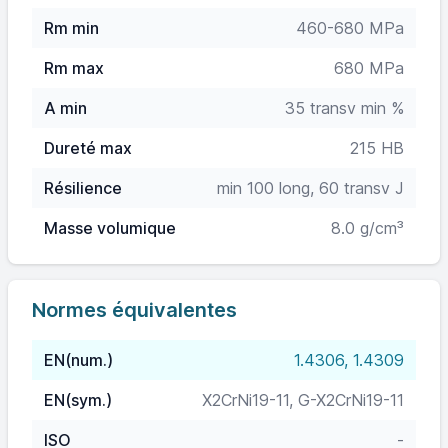
Rm min
460-680 MPa
Rm max
680 MPa
A min
35 transv min %
Dureté max
215 HB
Résilience
min 100 long, 60 transv J
Masse volumique
8.0 g/cm³
Normes équivalentes
EN(num.)
1.4306, 1.4309
EN(sym.)
X2CrNi19-11, G-X2CrNi19-11
ISO
-