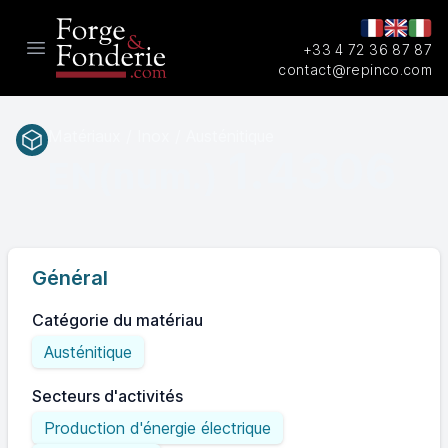
+33 4 72 36 87 87
Open main menu
contact@repinco.com
Matériaux / Inox / Austénitique
1.4306
EN(num.)
Général
Catégorie du matériau
Austénitique
Secteurs d'activités
Production d'énergie électrique