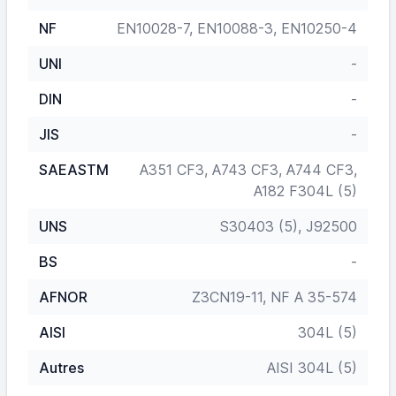
NF
EN10028-7, EN10088-3, EN10250-4
UNI
-
DIN
-
JIS
-
SAEASTM
A351 CF3, A743 CF3, A744 CF3,
A182 F304L (5)
UNS
S30403 (5), J92500
BS
-
AFNOR
Z3CN19-11, NF A 35-574
AISI
304L (5)
Autres
AISI 304L (5)