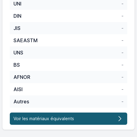
UNI
-
DIN
-
JIS
-
SAEASTM
-
UNS
-
BS
-
AFNOR
-
AISI
-
Autres
-
Voir les matériaux équivalents