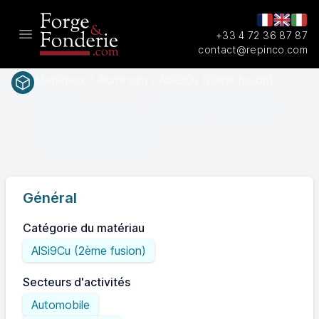
+33 4 72 36 87 87
Open main menu
contact@repinco.com
Matériaux / Aluminium / AlSi9Cu (2ème fusion)
EN AC-
EN(num.)
46300
Général
Catégorie du matériau
AlSi9Cu (2ème fusion)
Secteurs d'activités
Automobile