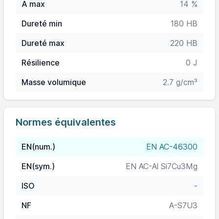
A max
14 %
Dureté min
180 HB
Dureté max
220 HB
Résilience
0 J
Masse volumique
2.7 g/cm³
Normes équivalentes
EN(num.)
EN AC-46300
EN(sym.)
EN AC-Al Si7Cu3Mg
ISO
-
NF
A-S7U3