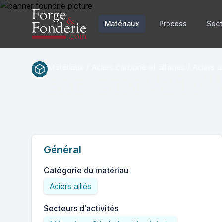
Matériaux
Process
Sect
Matériaux / Aciers carbone et alliages / Aciers al
A217
SAEASTM
Général
Catégorie du matériau
Aciers alliés
Secteurs d'activités