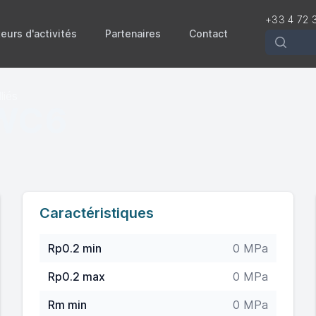
+33 4 72 
eurs d'activités
Partenaires
Contact
Recherch
liés
 WC6
Caractéristiques
Rp0.2 min
0 MPa
Rp0.2 max
0 MPa
Rm min
0 MPa