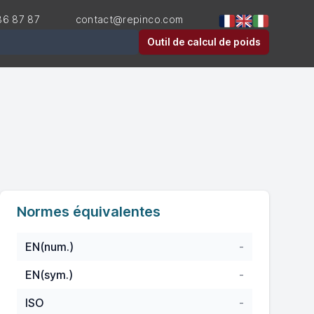
36 87 87
contact@repinco.com
er
Outil de calcul de poids
Normes équivalentes
EN(num.)
-
EN(sym.)
-
ISO
-