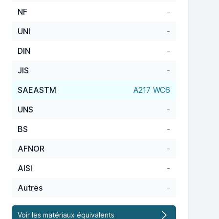
NF
-
UNI
-
DIN
-
JIS
-
SAEASTM
A217 WC6
UNS
-
BS
-
AFNOR
-
AISI
-
Autres
-
Voir les matériaux équivalents