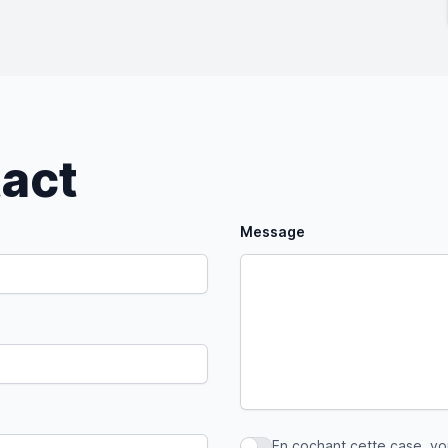
tact
Message
En cochant cette case, v