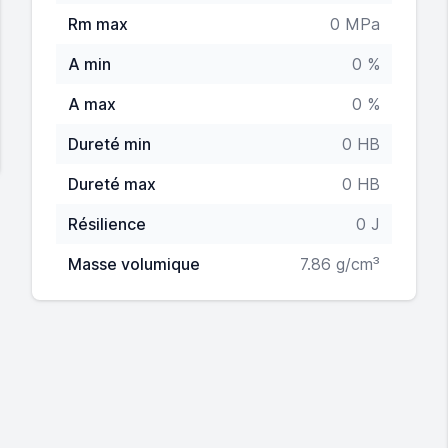
Rm max
0 MPa
A min
0 %
A max
0 %
Dureté min
0 HB
Dureté max
0 HB
Résilience
0 J
Masse volumique
7.86 g/cm³