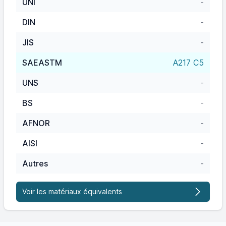
UNI
-
DIN
-
JIS
-
SAEASTM
A217 C5
UNS
-
BS
-
AFNOR
-
AISI
-
Autres
-
Voir les matériaux équivalents