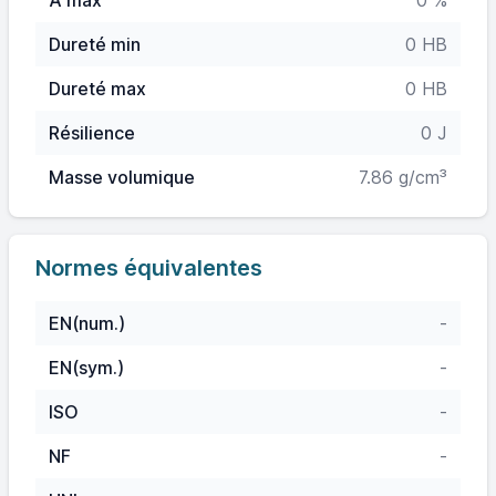
A max
0 %
Dureté min
0 HB
Dureté max
0 HB
Résilience
0 J
Masse volumique
7.86 g/cm³
Normes équivalentes
EN(num.)
-
EN(sym.)
-
ISO
-
NF
-