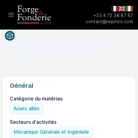
+33 4 72 36 87 87
Open main menu
contact@repinco.com
Matériaux / Aciers carbone et alliages / Aciers alliés
A217
SAEASTM
C5
Général
Catégorie du matériau
Aciers alliés
Secteurs d'activités
Mécanique Générale et Ingénierie