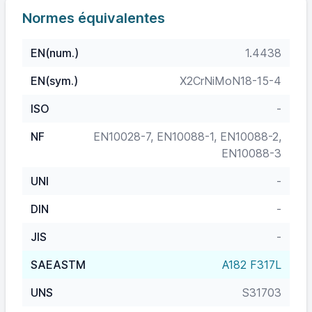
Normes équivalentes
EN(num.)
1.4438
EN(sym.)
X2CrNiMoN18-15-4
ISO
-
NF
EN10028-7, EN10088-1, EN10088-2,
EN10088-3
UNI
-
DIN
-
JIS
-
SAEASTM
A182 F317L
UNS
S31703