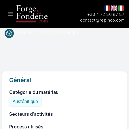
+33 4 72 36 87 87
Open main menu
contact@repinco.com
Matériaux / Inox / Austénitique
A182
SAEASTM
F317L
Général
Catégorie du matériau
Austénitique
Secteurs d'activités
Process utilisés