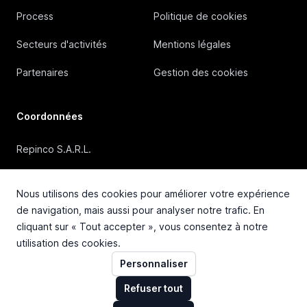
Process
Politique de cookies
Secteurs d'activités
Mentions légales
Partenaires
Gestion des cookies
Coordonnées
Repinco S.A.R.L.
41, Rue Duguesclin, 69006 Lyon (FRANCE)
Nous utilisons des cookies pour améliorer votre expérience
+33 4 72 36 87 87
de navigation, mais aussi pour analyser notre trafic. En
cliquant sur « Tout accepter », vous consentez à notre
contact@repinco.com
utilisation des cookies.
Personnaliser
Refuser tout