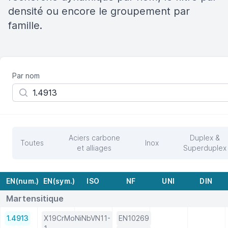
densité ou encore le groupement par
famille.
Par nom
Aciers carbone
Duplex &
Toutes
Inox
et alliages
Superduplex
EN(num.)
EN(sym.)
ISO
NF
UNI
DIN
Martensitique
1.4913
X19CrMoNiNbVN11-
EN10269