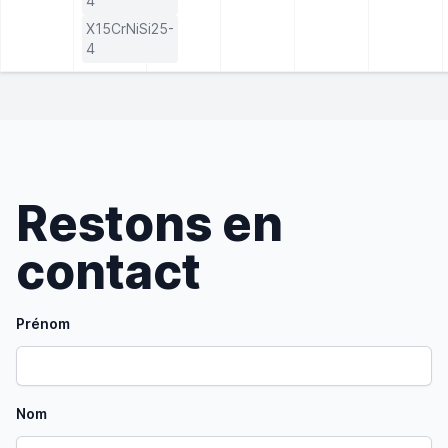
4
X15CrNiSi25-
4
Restons en
contact
Prénom
Nom