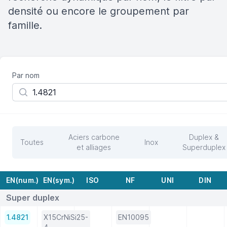
densité ou encore le groupement par
famille.
Par nom
Aciers carbone
Duplex &
Toutes
Inox
et alliages
Superduplex
EN(num.)
EN(sym.)
ISO
NF
UNI
DIN
Super duplex
1.4821
X15CrNiSi25-
EN10095