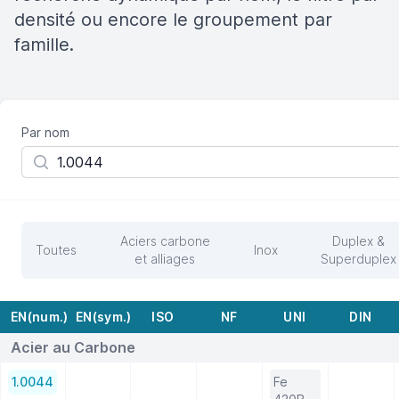
densité ou encore le groupement par
famille.
Par nom
Aciers carbone
Duplex &
Toutes
Inox
et alliages
Superduplex
EN(num.)
EN(sym.)
ISO
NF
UNI
DIN
Acier au Carbone
1.0044
Fe