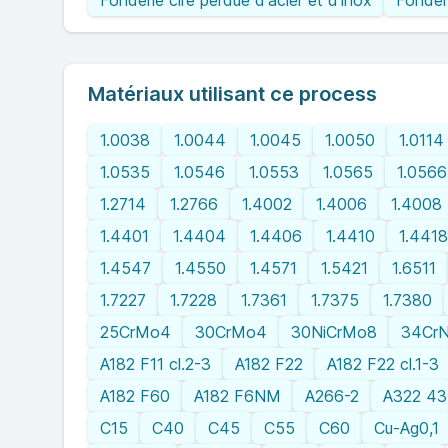
Fonderie cire perdue d'acier et d'inox
Fonder
Matériaux utilisant ce process
1.0038
1.0044
1.0045
1.0050
1.0114
1.0535
1.0546
1.0553
1.0565
1.0566
1.2714
1.2766
1.4002
1.4006
1.4008
1.4401
1.4404
1.4406
1.4410
1.4418
1.4547
1.4550
1.4571
1.5421
1.6511
1.7227
1.7228
1.7361
1.7375
1.7380
25CrMo4
30CrMo4
30NiCrMo8
34Cr
A182 F11 cl.2-3
A182 F22
A182 F22 cl.1-3
A182 F60
A182 F6NM
A266-2
A322 4
C15
C40
C45
C55
C60
Cu-Ag0,1