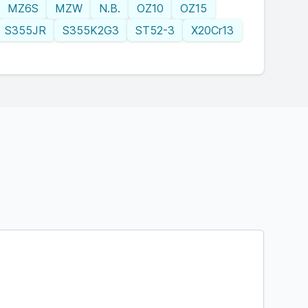
MZ6S
MZW
N.B.
OZ10
OZ15
S355JR
S355K2G3
ST52-3
X20Cr13