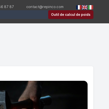
36 87 87
contact@repinco.com
er
Outil de calcul de poids