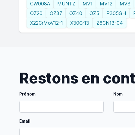
CW008A
MUNTZ
MV1
MV12
MV3
OZ20
OZ37
OZ40
OZ5
P305GH
X22CrMoV12-1
X30Cr13
Z6CN13-04
Restons en con
Prénom
Nom
Email