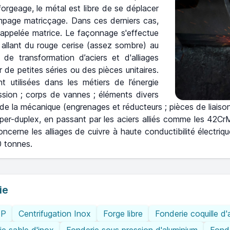
 forgeage, le métal est libre de se déplacer
tampage matricçage. Dans ces derniers cas,
appelée matrice. Le façonnage s'effectue
r allant du rouge cerise (assez sombre) au
de transformation d’aciers et d'alliages
r de petites séries ou des pièces unitaires.
 utilisées dans les métiers de l’énergie
ission ; corps de vannes ; éléments divers
, de la mécanique (engrenages et réducteurs ; pièces de liaisons
uper-duplex, en passant par les aciers alliés comme les 42C
ncerne les alliages de cuivre à haute conductibilité électriq
0 tonnes.
ie
IP
Centrifugation Inox
Forge libre
Fonderie coquille d'