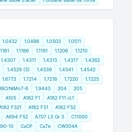
rie sable d'acier
Fonderie sable de fonte
1.0432
1.0488
1.0503
1.0511
.1181
1.1186
1.1191
1.1206
1.1210
1.4307
1.4311
1.4313
1.4317
1.4362
1.4529 (5)
1.4539
1.4541
1.4542
1.6773
1.7214
1.7218
1.7220
1.7225
18CrNiMo7-6
1.9443
204
205
A105
A182 F1
A182 F11 cl.1
A182 F321
A182 F51
A182 F52
A694 F52
A707 L5 Gr 3
C11000
i90-10
CuOF
CuTe
CW004A