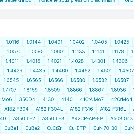
ie sable d'inox
Fonderie sous pression d'aluminium
Fonde
1.0116
1.0144
1.0401
1.0402
1.0405
1.0425
1.0570
1.0595
1.0601
1.1133
1.1141
1.1178
1
1.4011
1.4016
1.4021
1.4028
1.4301
1.4306
1.4429
1.4435
1.4460
1.4462
1.4501
1.4507
1.6545
1.6565
1.6566
1.6580
1.6582
1.6587
1.7707
1.8159
1.8509
1.8866
1.8867
1.8936
NiMo6
35CD4
4130
4140
41CrAlMo7
42CrMo4
A182 F304
A182 F304L
A182 F316
A182 F316L
340
A350 LF2
A350 LF3
A42CP-AP-FP
A508 Gr.3
CuBe1
CuBe2
CuCrZr
Cu-ETP
CuNi70-30
CuN