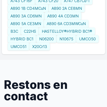
A743 CF16F
A743 CF20
A747 CB7Cu-1
A890 1B CD4MCuN
A890 2A CE8MN
A890 3A CD6MN
A890 4A CD3MN
A890 5A CE3MN
A890 6A CD3MWCuN
B3C
C22HS
HASTELLOY®HYBRID BC1®
HYBRID BC1
N06200
N10675
UMCO50
UMCO51
X20Cr13
Restons en
contact