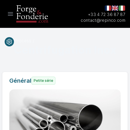
+33 4 72 36 87 87
Open main menu
contact@repinco.com
Process /
Centrifugation Inox
Général
Petite série