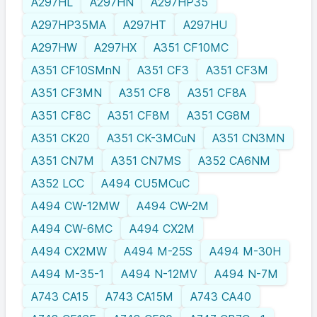
A297HL
A297HN
A297HP35
A297HP35MA
A297HT
A297HU
A297HW
A297HX
A351 CF10MC
A351 CF10SMnN
A351 CF3
A351 CF3M
A351 CF3MN
A351 CF8
A351 CF8A
A351 CF8C
A351 CF8M
A351 CG8M
A351 CK20
A351 CK-3MCuN
A351 CN3MN
A351 CN7M
A351 CN7MS
A352 CA6NM
A352 LCC
A494 CU5MCuC
A494 CW-12MW
A494 CW-2M
A494 CW-6MC
A494 CX2M
A494 CX2MW
A494 M-25S
A494 M-30H
A494 M-35-1
A494 N-12MV
A494 N-7M
A743 CA15
A743 CA15M
A743 CA40