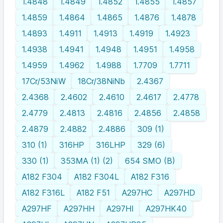
1.4848
1.4849
1.4852
1.4855
1.4857
1.4859
1.4864
1.4865
1.4876
1.4878
1.4893
1.4911
1.4913
1.4919
1.4923
1.4938
1.4941
1.4948
1.4951
1.4958
1.4959
1.4962
1.4988
1.7709
1.7711
17Cr/53NiW
18Cr/38NiNb
2.4367
2.4368
2.4602
2.4610
2.4617
2.4778
2.4779
2.4813
2.4816
2.4856
2.4858
2.4879
2.4882
2.4886
309 (1)
310 (1)
316HP
316LHP
329 (6)
330 (1)
353MA (1) (2)
654 SMO (B)
A182 F304
A182 F304L
A182 F316
A182 F316L
A182 F51
A297HC
A297HD
A297HF
A297HH
A297HI
A297HK40