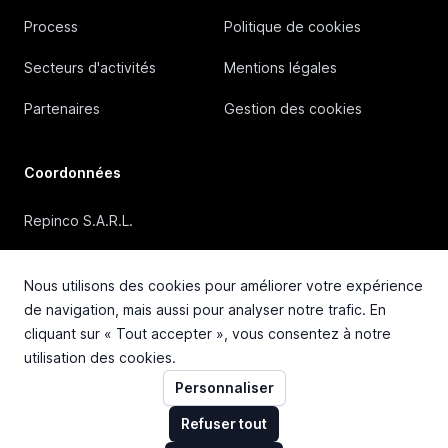
Process
Politique de cookies
Secteurs d'activités
Mentions légales
Partenaires
Gestion des cookies
Coordonnées
Repinco S.A.R.L.
41, Rue Duguesclin, 69006 Lyon (FRANCE)
Nous utilisons des cookies pour améliorer votre expérience
+33 4 72 36 87 87
de navigation, mais aussi pour analyser notre trafic. En
cliquant sur « Tout accepter », vous consentez à notre
contact@repinco.com
utilisation des cookies.
Personnaliser
Refuser tout