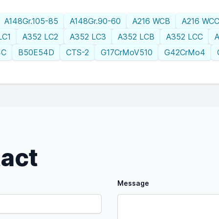
A148Gr.105-85
A148Gr.90-60
A216 WCB
A216 WC
LC1
A352 LC2
A352 LC3
A352 LCB
A352 LCC
A
4C
B50E54D
CTS-2
G17CrMoV510
G42CrMo4
tact
Message