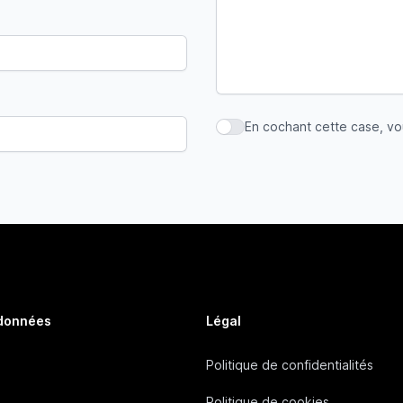
En cochant cette case, v
En cochant cette case, vous
 données
Légal
Politique de confidentialités
Politique de cookies