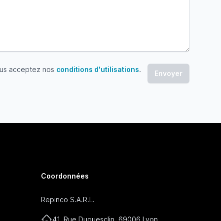
ous acceptez nos
conditions d'utilisations
.
 acceptez nos conditions d'utilisations
Coordonnées
Repinco S.A.R.L.
41, Rue Duguesclin, 69006 Lyon