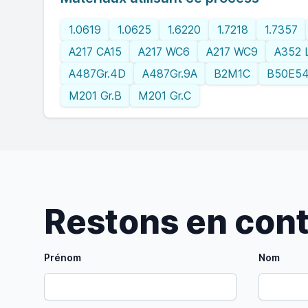
1.0619
1.0625
1.6220
1.7218
1.7357
A217 CA15
A217 WC6
A217 WC9
A352 
A487Gr.4D
A487Gr.9A
B2M1C
B50E5
M201 Gr.B
M201 Gr.C
Restons en con
Prénom
Nom