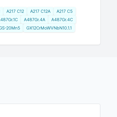
C
A217 C12
A217 C12A
A217 C5
487Gr.1C
A487Gr.4A
A487Gr.4C
GS-20Mn5
GX12CrMoWVNbN10.1.1