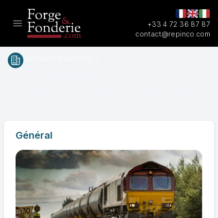
+33 4 72 36 87 87
Open main menu
contact@repinco.com
Secteurs d'activités /
Transports
ferroviaire et routier
Général