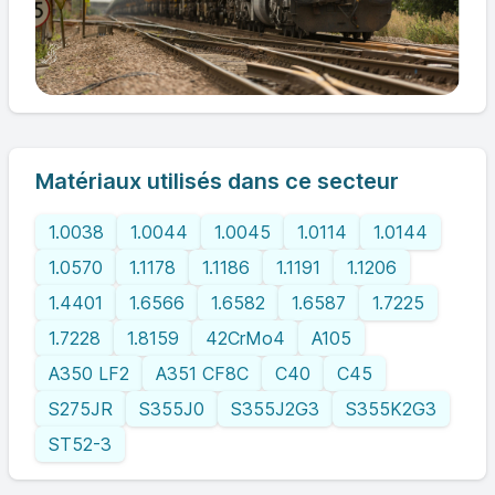
Matériaux utilisés dans ce secteur
1.0038
1.0044
1.0045
1.0114
1.0144
1.0570
1.1178
1.1186
1.1191
1.1206
1.4401
1.6566
1.6582
1.6587
1.7225
1.7228
1.8159
42CrMo4
A105
A350 LF2
A351 CF8C
C40
C45
S275JR
S355J0
S355J2G3
S355K2G3
ST52-3