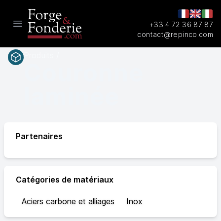
+33 4 72 36 87 87
Open main menu
contact@repinco.com
Produits /
Couronne
laminée
Partenaires
Catégories de matériaux
Aciers carbone et alliages
Inox