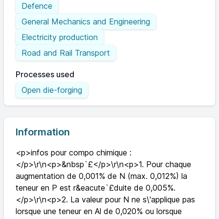
Defence
General Mechanics and Engineering
Electricity production
Road and Rail Transport
Processes used
Open die-forging
Information
<p>infos pour compo chimique :
</p>\r\n<p>&nbsp`£</p>\r\n<p>1. Pour chaque
augmentation de 0,001% de N (max. 0,012%) la
teneur en P est r&eacute`£duite de 0,005%.
</p>\r\n<p>2. La valeur pour N ne s\'applique pas
lorsque une teneur en Al de 0,020% ou lorsque