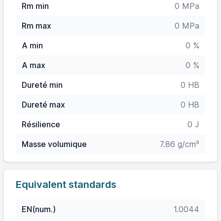
Rm min
0 MPa
Rm max
0 MPa
A min
0 %
A max
0 %
Dureté min
0 HB
Dureté max
0 HB
Résilience
0 J
Masse volumique
7.86 g/cm³
Equivalent standards
EN(num.)
1.0044