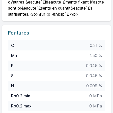
d\'autres &eacute`£l&eacute`£ments fixant l\'azote
sont pr&eacute`£sents en quantit&eacute`£s
suffisantes.</p>\r\n<p>&nbsp`£</p>
Features
C
0.21 %
Mn
1.50 %
P
0.045 %
S
0.045 %
N
0.009 %
Rp0.2 min
0 MPa
Rp0.2 max
0 MPa