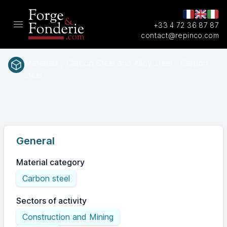
+33 4 72 36 87 87
Open main menu
contact@repinco.com
Materials / Carbon Steel and Alloy steel / Carbon
steel
S275JR
SAEASTM
General
Material category
Carbon steel
Sectors of activity
Construction and Mining