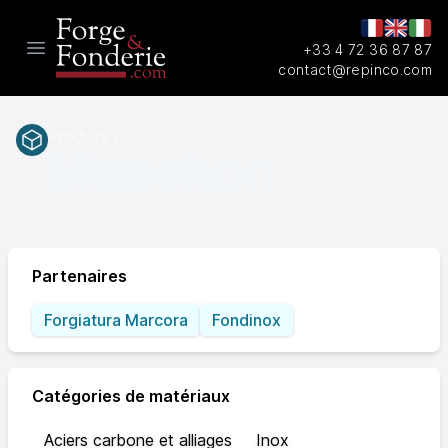
+33 4 72 36 87 87
Open main menu
contact@repinco.com
Produits /
Manchon
Partenaires
Forgiatura Marcora
Fondinox
Catégories de matériaux
Aciers carbone et alliages
Inox