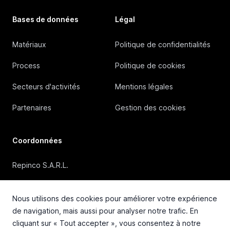
Bases de données
Légal
Matériaux
Politique de confidentialités
Process
Politique de cookies
Secteurs d'activités
Mentions légales
Partenaires
Gestion des cookies
Coordonnées
Repinco S.A.R.L.
41, Rue Duguesclin, 69006 Lyon (FRANCE)
Nous utilisons des cookies pour améliorer votre expérience
+33 4 72 36 87 87
de navigation, mais aussi pour analyser notre trafic. En
cliquant sur « Tout accepter », vous consentez à notre
contact@repinco.com