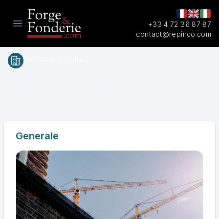
+33 4 72 36 87 87
Open main menu
contact@repinco.com
Settori di attività /
Lavori pubblici e
Settore minerario
Generale