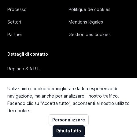
Processo
Politique de cookies
Settori
Mentions légales
Partner
Gestion des cookies
Dettagli di contatto
Repinco S.A.R.L.
41, Rue Duguesclin, 69006 Lyon (FRANCE)
Utilizziamo i cookie per migliorare la tua esperienza di
+33 4 72 36 87 87
navigazione, ma anche per analizzare il nostro traffico.
Facendo clic su "Accetta tutto", acconsenti al nostro utilizzo
contact@repinco.com
dei cookie.
Personalizzare
Rifiuta tutto