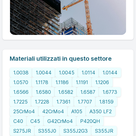
Materiali utilizzati in questo settore
1.0038
1.0044
1.0045
1.0114
1.0144
1.0570
1.1178
1.1186
1.1191
1.1206
1.6566
1.6580
1.6582
1.6587
1.6773
1.7225
1.7228
1.7361
1.7707
1.8159
25CrMo4
42CrMo4
A105
A350 LF2
C40
C45
G42CrMo4
P420QH
S275JR
S355J0
S355J2G3
S355JR