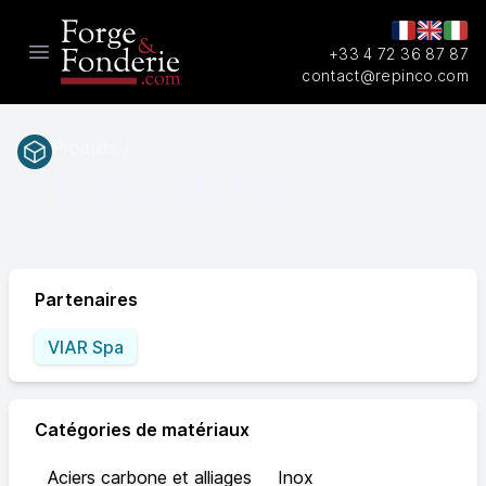
+33 4 72 36 87 87
Open main menu
contact@repinco.com
Produits /
Coupling
Partenaires
VIAR Spa
Catégories de matériaux
Aciers carbone et alliages
Inox