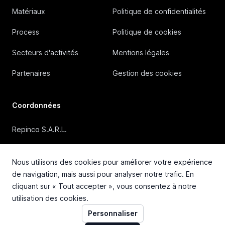
Matériaux
Politique de confidentialités
Process
Politique de cookies
Secteurs d'activités
Mentions légales
Partenaires
Gestion des cookies
Coordonnées
Repinco S.A.R.L.
41, Rue Duguesclin, 69006 Lyon (FRANCE)
Nous utilisons des cookies pour améliorer votre expérience
+33 4 72 36 87 87
de navigation, mais aussi pour analyser notre trafic. En
cliquant sur « Tout accepter », vous consentez à notre
contact@repinco.com
utilisation des cookies.
Personnaliser