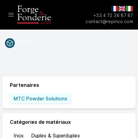
+33 4 72 36 87 87
Open main menu
contact@repinco.com
Produits /
Manifold
Partenaires
MTC Powder Solutions
Catégories de matériaux
Inox
Duplex & Superduplex