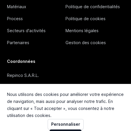
Matériaux
Politique de confidentialités
Process
Politique de cookies
Secteurs d'activités
Mentions légales
Partenaires
Gestion des cookies
Coordonnées
Repinco S.A.R.L.
41, Rue Duguesclin, 69006 Lyon (FRANCE)
Nous utilisons des cookies pour améliorer votre expérience
+33 4 72 36 87 87
de navigation, mais aussi pour analyser notre trafic. En
cliquant sur « Tout accepter », vous consentez à notre
contact@repinco.com
utilisation des cookies.
Personnaliser